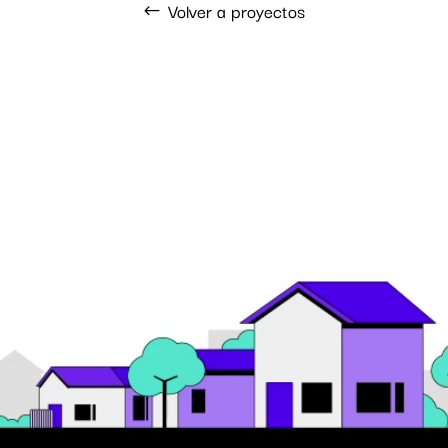
Volver a proyectos
Reproductor
de
vídeo