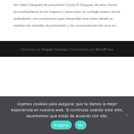
Ver Vídeo Campaña de prevención Covid-19 Después de unos meses
de confinamiento en los hogares y para evitar un contagio masivo de los
ciudadanos, nos contactaron para desarrollar este video donde se
explican las medidas de prevención y las consecuencias del virus en...
Diseñado por
Elegant Themes
| Desarrollado por
WordPress
Usamos cookies para asegurar que te damos la mejor
experiencia en nuestra web. Si continúas usando este sitio,
asumiremos que estás de acuerdo con ello.
Aceptar
No