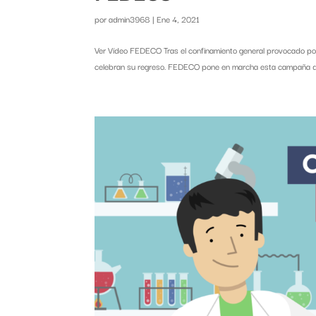
por
admin3968
|
Ene 4, 2021
Ver Vídeo FEDECO Tras el confinamiento general provocado por e
celebran su regreso. FEDECO pone en marcha esta campaña de a