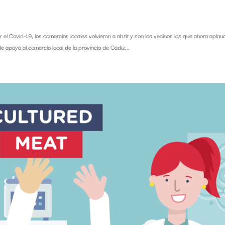
l Covid-19, los comercios locales volvieron a abrir y son los vecinos los que ahora aplau
poyo al comercio local de la provincia de Cádiz,...