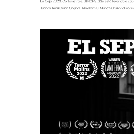
La Caja 2023. Cortometraje. SINOPSISSe está llevando a cabo u
Juanca ArnizGuion Original: Abraham S. Muñoz-CruzadoProduc