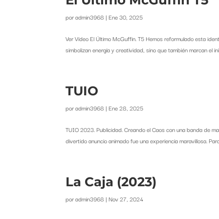
por
admin3968
|
Ene 30, 2025
Ver Vídeo El Último McGuffin. T5 Hemos reformulado esta ident
simbolizan energía y creatividad, sino que también marcan el in
TUIO
por
admin3968
|
Ene 28, 2025
TUIO 2023. Publicidad. Creando el Caos con una banda de map
divertido anuncio animado fue una experiencia maravillosa. Par
La Caja (2023)
por
admin3968
|
Nov 27, 2024