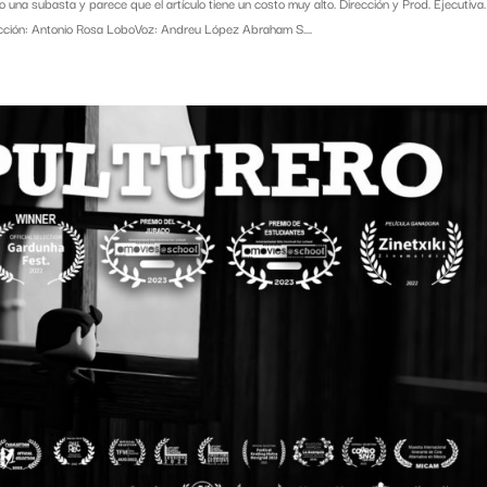
na subasta y parece que el artículo tiene un costo muy alto. Dirección y Prod. Ejecutiva.
ción: Antonio Rosa LoboVoz: Andreu López Abraham S....