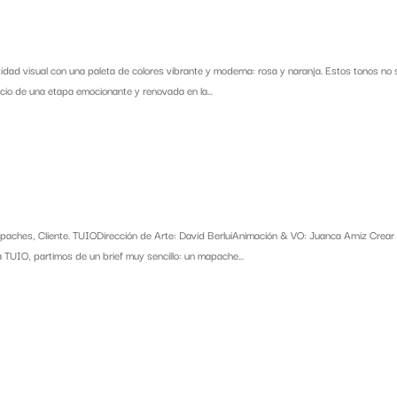
idad visual con una paleta de colores vibrante y moderna: rosa y naranja. Estos tonos no 
icio de una etapa emocionante y renovada en la...
aches, Cliente. TUIODirección de Arte: David BerluiAnimación & VO: Juanca Arniz Crear
a TUIO, partimos de un brief muy sencillo: un mapache...