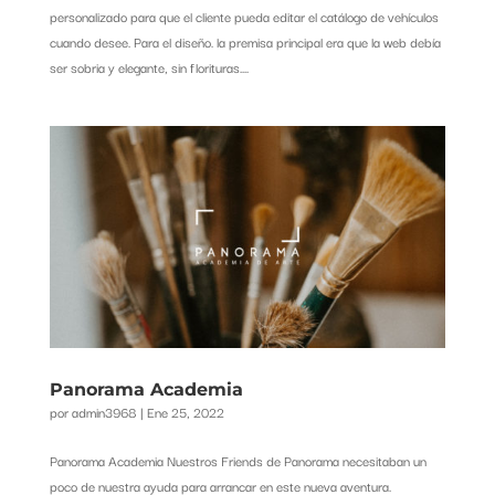
personalizado para que el cliente pueda editar el catálogo de vehículos
cuando desee. Para el diseño. la premisa principal era que la web debía
ser sobria y elegante, sin florituras....
Panorama Academia
por
admin3968
|
Ene 25, 2022
Panorama Academia Nuestros Friends de Panorama necesitaban un
poco de nuestra ayuda para arrancar en este nueva aventura.