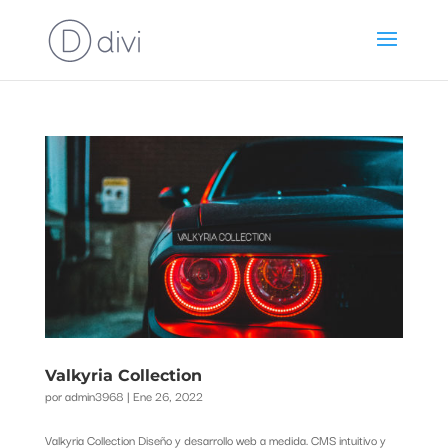
Valkyria Collection
por
admin3968
|
Ene 26, 2022
Valkyria Collection Diseño y desarrollo web a medida. CMS intuitivo y